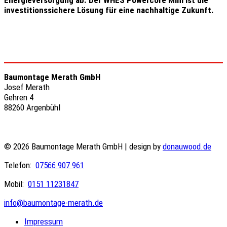
Energieversorgung ab. Der WHES Powercore Mini ist die
investitionssichere Lösung für eine nachhaltige Zukunft.
Baumontage Merath GmbH
Josef Merath
Gehren 4
88260 Argenbühl
© 2026 Baumontage Merath GmbH | design by
donauwood.de
Telefon:
07566 907 961
Mobil:
0151 11231847
info@baumontage-merath.de
Impressum