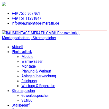
+49 7566 907 961
+49 151 11231847
info@baumontage-merath.de
Aktuell
Photovoltaik
Module
Warmwasser
Montage
Planung & Verkauf
Anlagenüberwachung
Reinigung
Wartung & Reperatur
Stromspeicher
Gewerbespeicher
SENEC
Stallbedarf