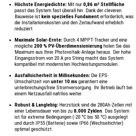
Höchste Energiedichte:
Mit nur
0,86 m² Stellfläche
passt das System fast überall hin. Dank der cleveren
Bauweise ist
kein spezielles Fundament
erforderlich, was
die Installationskosten und den Zeitaufwand erheblich
reduziert.
Maximale Solar-Ernte:
Durch 4 MPPT-Tracker und eine
mögliche
200 % PV-Überdimensionierung
holen Sie das
Maximum aus Ihrer Photovoltaik-Anlage heraus. Der hohe
Eingangsstrom von 20 A pro String macht das System
kompatibel mit modernsten Hochleistungsmodulen.
Ausfallsicherheit in Millisekunden:
Die EPS-
Umschaltzeit von
unter 10 ms
garantiert eine
unterbrechungsfreie Stromversorgung. Ihr Betrieb läuft bei
einem Netzausfall nahtlos weiter.
Robust & Langlebig:
Herzstück sind die 280Ah-Zellen mit
einer Lebensdauer von bis zu
8.000 Zyklen
. Das System
ist für extreme Bedingungen (-20 °C bis 50 °C) ausgelegt
und durch IP55 (Batterie) sowie IP66 (Wechselrichter)
optimal geschützt.