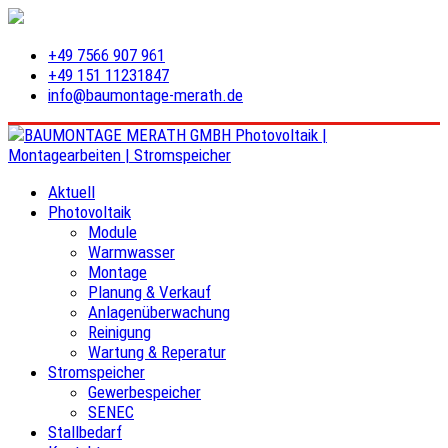
+49 7566 907 961
+49 151 11231847
info@baumontage-merath.de
Aktuell
Photovoltaik
Module
Warmwasser
Montage
Planung & Verkauf
Anlagenüberwachung
Reinigung
Wartung & Reperatur
Stromspeicher
Gewerbespeicher
SENEC
Stallbedarf